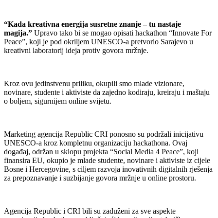
“Kada kreativna energija susretne znanje – tu nastaje
magija.”
Upravo tako bi se mogao opisati hackathon “Innovate For
Peace”, koji je pod okriljem UNESCO-a pretvorio Sarajevo u
kreativni laboratorij ideja protiv govora mržnje.
Kroz ovu jedinstvenu priliku, okupili smo mlade vizionare,
novinare, studente i aktiviste da zajedno kodiraju, kreiraju i maštaju
o boljem, sigurnijem online svijetu.
Marketing agencija Republic CRI ponosno su podržali inicijativu
UNESCO-a kroz kompletnu organizaciju hackathona. Ovaj
događaj, održan u sklopu projekta “Social Media 4 Peace”, koji
finansira EU, okupio je mlade studente, novinare i aktiviste iz cijele
Bosne i Hercegovine, s ciljem razvoja inovativnih digitalnih rješenja
za prepoznavanje i suzbijanje govora mržnje u online prostoru.
Agencija Republic i CRI bili su zaduženi za sve aspekte