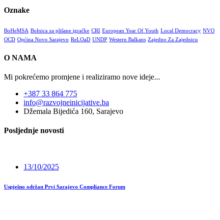
Oznake
BoHeMSA
Bolnica za plišane igračke
CRI
European Year Of Youth
Local Democracy
NVO
OCD
Općina Novo Sarajevo
ReLOaD
UNDP
Western Balkans
Zajedno Za Zajednicu
O NAMA
Mi pokrećemo promjene i realiziramo nove ideje...
+387 33 864 775
info@razvojneinicijative.ba
Džemala Bijedića 160, Sarajevo
Posljednje novosti
13/10/2025
Uspješno održan Prvi Sarajevo Compliance Forum