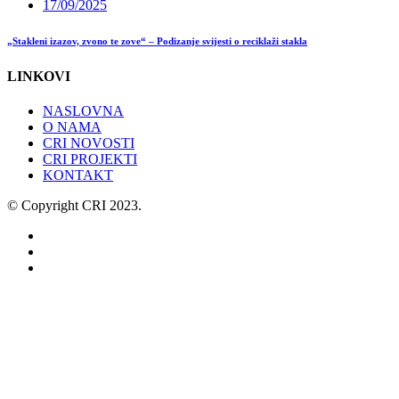
17/09/2025
„Stakleni izazov, zvono te zove“ – Podizanje svijesti o reciklaži stakla
LINKOVI
NASLOVNA
O NAMA
CRI NOVOSTI
CRI PROJEKTI
KONTAKT
© Copyright CRI 2023.