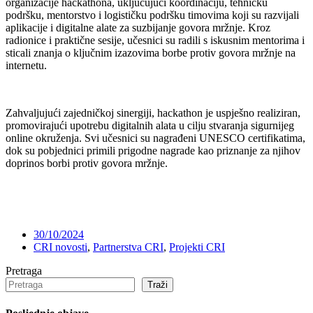
organizacije hackathona, uključujući koordinaciju, tehničku
podršku, mentorstvo i logističku podršku timovima koji su razvijali
aplikacije i digitalne alate za suzbijanje govora mržnje. Kroz
radionice i praktične sesije, učesnici su radili s iskusnim mentorima i
sticali znanja o ključnim izazovima borbe protiv govora mržnje na
internetu.
Zahvaljujući zajedničkoj sinergiji, hackathon je uspješno realiziran,
promovirajući upotrebu digitalnih alata u cilju stvaranja sigurnijeg
online okruženja. Svi učesnici su nagrađeni UNESCO certifikatima,
dok su pobjednici primili prigodne nagrade kao priznanje za njihov
doprinos borbi protiv govora mržnje.
30/10/2024
CRI novosti
,
Partnerstva CRI
,
Projekti CRI
Pretraga
Traži