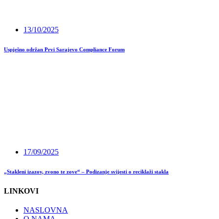
13/10/2025
Uspješno održan Prvi Sarajevo Compliance Forum
17/09/2025
„Stakleni izazov, zvono te zove“ – Podizanje svijesti o reciklaži stakla
LINKOVI
NASLOVNA
O NAMA