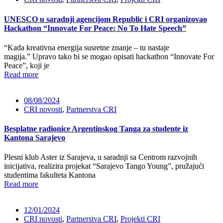
UNESCO u saradnji agencijom Republic i CRI organizovao
Hackathon “Innovate For Peace: No To Hate Speech”
“Kada kreativna energija susretne znanje – tu nastaje
magija.” Upravo tako bi se mogao opisati hackathon “Innovate For
Peace”, koji je
Read more
08/08/2024
CRI novosti
,
Partnerstva CRI
Besplatne radionice Argentinskog Tanga za studente iz
Kantona Sarajevo
Plesni klub Aster iz Sarajeva, u saradnji sa Centrom razvojnih
inicijativa, realizira projekat “Sarajevo Tango Young”, pružajući
studentima fakulteta Kantona
Read more
12/01/2024
CRI novosti
,
Partnerstva CRI
,
Projekti CRI