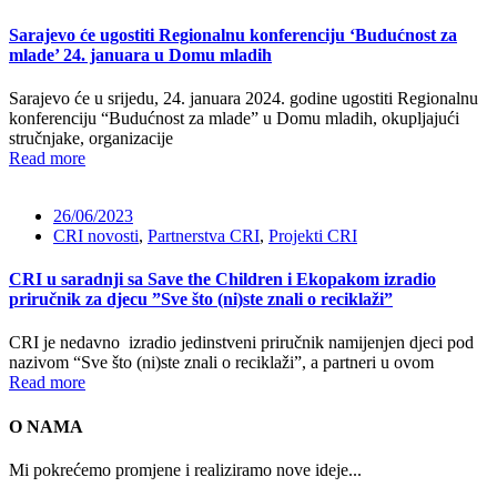
Sarajevo će ugostiti Regionalnu konferenciju ‘Budućnost za
mlade’ 24. januara u Domu mladih
Sarajevo će u srijedu, 24. januara 2024. godine ugostiti Regionalnu
konferenciju “Budućnost za mlade” u Domu mladih, okupljajući
stručnjake, organizacije
Read more
26/06/2023
CRI novosti
,
Partnerstva CRI
,
Projekti CRI
CRI u saradnji sa Save the Children i Ekopakom izradio
priručnik za djecu ”Sve što (ni)ste znali o reciklaži”
CRI je nedavno izradio jedinstveni priručnik namijenjen djeci pod
nazivom “Sve što (ni)ste znali o reciklaži”, a partneri u ovom
Read more
O NAMA
Mi pokrećemo promjene i realiziramo nove ideje...