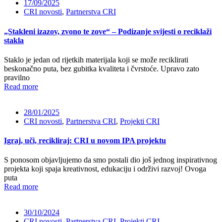
17/09/2025
CRI novosti
,
Partnerstva CRI
„Stakleni izazov, zvono te zove“ – Podizanje svijesti o reciklaži
stakla
Staklo je jedan od rijetkih materijala koji se može reciklirati
beskonačno puta, bez gubitka kvaliteta i čvrstoće. Upravo zato
pravilno
Read more
28/01/2025
CRI novosti
,
Partnerstva CRI
,
Projekti CRI
Igraj, uči, recikliraj: CRI u novom IPA projektu
S ponosom objavljujemo da smo postali dio još jednog inspirativnog
projekta koji spaja kreativnost, edukaciju i održivi razvoj! Ovoga
puta
Read more
30/10/2024
CRI novosti
,
Partnerstva CRI
,
Projekti CRI